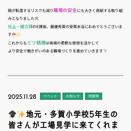
職場の安全
箱が転落するリスクも減り
にも大きく貢献する取り組
みとなりました
仕上・組立課
のE課長、最優秀賞の受賞本当におめでとうございま
す
ミツ精機
これからも
は現場の柔軟な発想を活かして
より安全で働きがいのある職場づくりを進めていきます
2025.11.28
イベント
お知らせ
改援隊
地元・多賀小学校5年生の
皆さんが工場見学に来てくれま