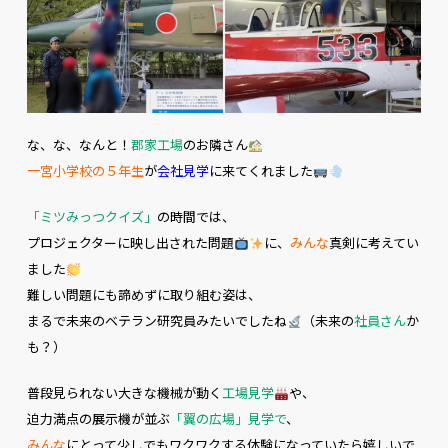
な、な、なんと！
郡家工場
のお隣さん
一宮小学校の５年生
が
会社見学
に来てくれました
「ミツみっつクイズ」
の時間では、
プロジェクターに映し出された問題
に、
みんな
真剣に考えてい
ました
難しい問題にも諦めずに取り組む姿は、
まるで未来のベテラン研究員みたいでしたね
（未来の
社員さん
か
も？）
普段見られない大きな機械が動く
工場見学
や、
迫力満点の展示機が並ぶ
「翼の広場」見学で
、
みんな
にとって少しでもワクワクする体験になっていたら嬉しいで