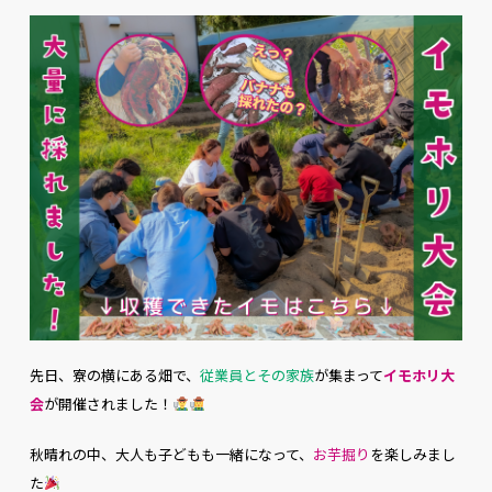
先日、寮の横にある畑で、
従業員とその家族
が集まって
イモホリ大
会
が開催されました！
秋晴れの中、大人も子どもも一緒になって、
お芋掘り
を楽しみまし
た