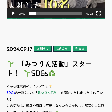
ー
00:00
00:25
2024.09.17
お知らせ
社内活動
改援隊
「みつりん活動」スター
ト！
SDGs
とある従業員のアイデアから
SDGs
の一環として「
みつりん
活動
」を開始いたしました！(9月か
ら)
この活動は、部署や家庭で不要になったものを欲しい部署や人に渡