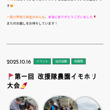
す
一宮小学校５年生のみんな
、
本当にありがとうございました
またのお越しをお待ちしています！
2025.10.16
イベント
社内活動
改援隊
第一回 改援隊農園イモホリ
大会