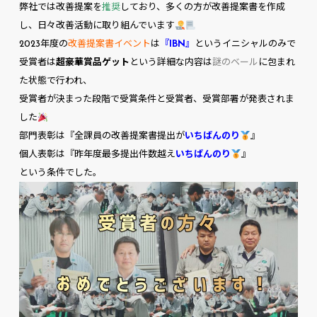
弊社では改善提案を
推奨
しており、多くの方が改善提案書を作成
し、日々改善活動に取り組んでいます
2023年度の
改善提案書イベント
は
『IBN』
というイニシャルのみで
受賞者は
超豪華賞品ゲット
という詳細な内容は
謎のベール
に包まれ
た状態で行われ、
受賞者が決まった段階で受賞条件と受賞者、受賞部署が発表されま
した
部門表彰は『全課員の改善提案書提出が
いちばんのり
』
個人表彰は『昨年度最多提出件数越え
いちばんのり
』
という条件でした。