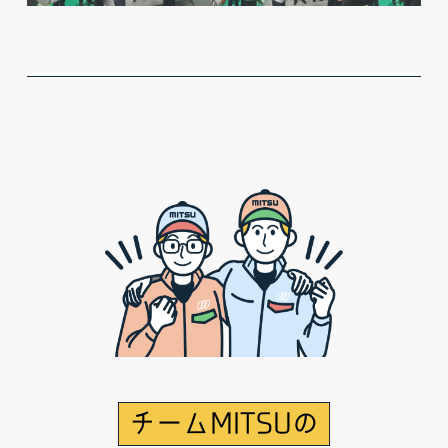
投
稿
の
ペ
ー
ジ
送
り
チームMITSUの