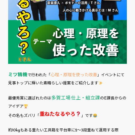
ミツ精機
心理・原理を使った改善
で行われた「
」イベントにて
見事トップに輝いた素晴らしい提案をご紹介します
多賀工場 仕上・組立課
最優秀賞に選ばれたのは
のE課長からの
アイデア
重ねたなるやろ
その名もズバリ「
」です
約10kgもある重たい工具箱を平台車に2〜3段重ねて運用する際