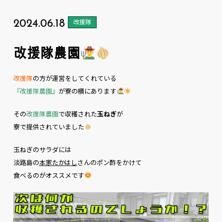
2024.06.18
改援隊
改援隊農園
改援隊
の方が運営をしてくれている
『改援隊農園』
が寮の横にあります
その
改援隊農園
で収穫された
玉ねぎ
が
寮で提供されていました
玉ねぎのサラダには
淡路島の
本家たかはし
さんのポン酢をかけて
食べるのがオススメです