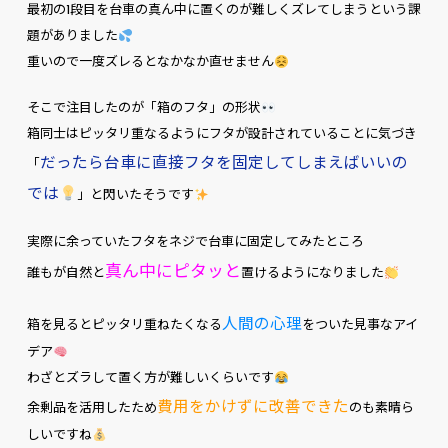
最初の1段目を台車の真ん中に置くのが難しくズレてしまうという課
題がありました
重いので一度ズレるとなかなか直せません
そこで注目したのが「箱のフタ」の形状
箱同士はピッタリ重なるようにフタが設計されていることに気づき
だったら台車に直接フタを固定してしまえばいいの
「
では
」と閃いたそうです
実際に余っていたフタをネジで台車に固定してみたところ
真ん中にピタッと
誰もが自然と
置けるようになりました
人間の心理
箱を見るとピッタリ重ねたくなる
をついた見事なアイ
デア
わざとズラして置く方が難しいくらいです
費用をかけずに改善できた
余剰品を活用したため
のも素晴ら
しいですね