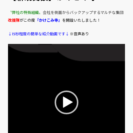
〝弊社の特殊組織〟
会社を側面からバックアップするマルチな集団
改援隊
がこの度
『かけこみ寺』
を開設いたしました！
↓15秒程度の簡単な紹介動画です↓
※音声あり
動
画
プ
レ
ー
ヤ
ー