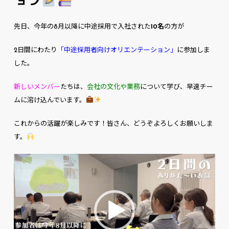
ョン
先日、今年の8月以降に中途採用で入社された
10名
の方が
2日間にわたり
「中途採用者向けオリエンテーション」
に参加しま
した。
新しいメンバー
たちは、
会社の文化や業務
について学び、早速チー
ムに溶け込んでいます。
これからの活躍が楽しみです！皆さん、どうぞよろしくお願いしま
す。
動
画
プ
レ
ー
ヤ