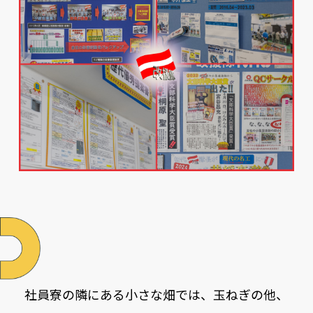
改
援
隊
農
園
社員寮の隣にある小さな畑では、玉ねぎの他、