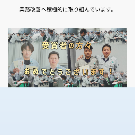
業務改善へ積極的に取り組んでいます。
C
S
R
基
本
方
針