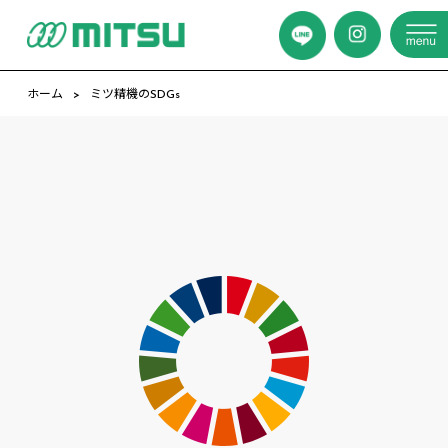
ホーム
ミツ精機のSDGs
ミ
ツ
精
機
の
S
D
G
s