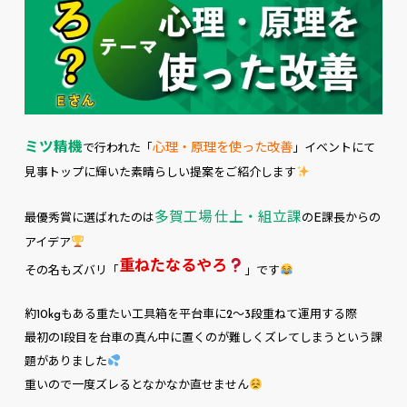
ミツ精機
心理・原理を使った改善
で行われた「
」イベントにて
見事トップに輝いた素晴らしい提案をご紹介します
多賀工場 仕上・組立課
最優秀賞に選ばれたのは
のE課長からの
アイデア
重ねたなるやろ
その名もズバリ「
」です
約10kgもある重たい工具箱を平台車に2〜3段重ねて運用する際
最初の1段目を台車の真ん中に置くのが難しくズレてしまうという課
題がありました
重いので一度ズレるとなかなか直せません