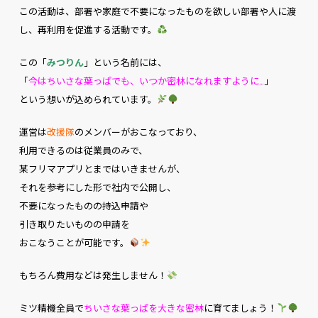
この活動は、部署や家庭で不要になったものを欲しい部署や人に渡
し、再利用を促進する活動です。
この「
みつりん
」という名前には、
「
今はちいさな葉っぱでも、いつか密林になれますように…
」
という想いが込められています。
運営は
改援隊
のメンバーがおこなっており、
利用できるのは従業員のみで、
某フリマアプリとまではいきませんが、
それを参考にした形で社内で公開し、
不要になったものの持込申請や
引き取りたいものの申請を
おこなうことが可能です。
もちろん費用などは発生しません！
ミツ精機全員で
ちいさな葉っぱを大きな密林
に育てましょう！