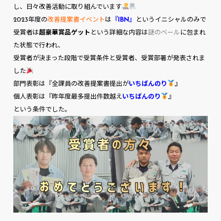
し、日々改善活動に取り組んでいます
2023年度の
改善提案書イベント
は
『IBN』
というイニシャルのみで
受賞者は
超豪華賞品ゲット
という詳細な内容は
謎のベール
に包まれ
た状態で行われ、
受賞者が決まった段階で受賞条件と受賞者、受賞部署が発表されま
した
部門表彰は『全課員の改善提案書提出が
いちばんのり
』
個人表彰は『昨年度最多提出件数越え
いちばんのり
』
という条件でした。