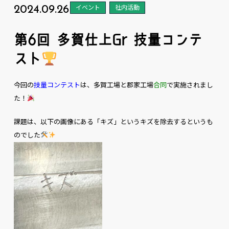
2024.09.26
イベント
社内活動
第6回 多賀仕上Gr 技量コンテ
スト
今回の
技量コンテスト
は、多賀工場と郡家工場
合同
で実施されまし
た！
課題は、以下の画像にある「キズ」というキズを除去するというも
のでした