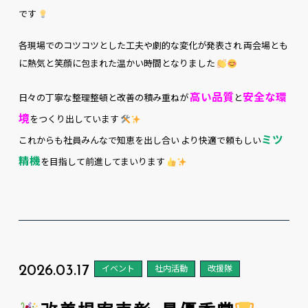
です
各現場でのコツコツとした工夫や劇的な変化が発表され 両会場とも
に熱気と笑顔に包まれた温かい時間となりました
高い品質
安全な環
日々の丁寧な整理整頓と改善の積み重ねが
と
境
をつくり出しています
ミツ
これからも社員みんなで知恵を出し合い より快適で頼もしい
精機
を目指して前進してまいります
2026.03.17
イベント
社内活動
改援隊