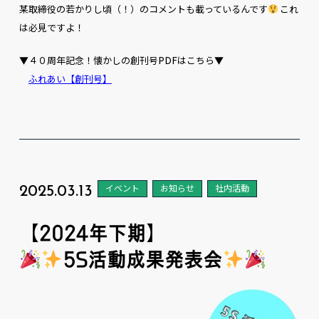
某取締役の若かりし頃（！）のコメントも載っているんです
これ
は必見ですよ！
▼４０周年記念！懐かしの創刊号PDFはこちら▼
ふれあい【創刊号】
2025.03.13
イベント
お知らせ
社内活動
【2024年下期】
5S活動成果発表会