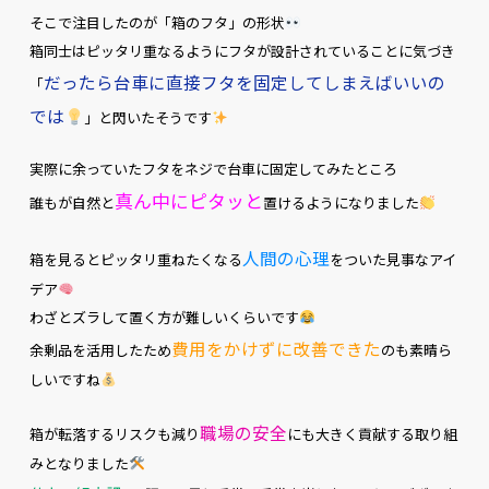
そこで注目したのが「箱のフタ」の形状
箱同士はピッタリ重なるようにフタが設計されていることに気づき
だったら台車に直接フタを固定してしまえばいいの
「
では
」と閃いたそうです
実際に余っていたフタをネジで台車に固定してみたところ
真ん中にピタッと
誰もが自然と
置けるようになりました
人間の心理
箱を見るとピッタリ重ねたくなる
をついた見事なアイ
デア
わざとズラして置く方が難しいくらいです
費用をかけずに改善できた
余剰品を活用したため
のも素晴ら
しいですね
職場の安全
箱が転落するリスクも減り
にも大きく貢献する取り組
みとなりました