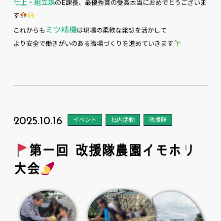
仕上・組立課
のE課長、最優秀賞の受賞本当におめでとうございま
す
ミツ精機
これからも
は現場の柔軟な発想を活かして
より安全で働きがいのある職場づくりを進めていきます
2025.10.16
イベント
社内活動
改援隊
第一回 改援隊農園イモホリ
大会