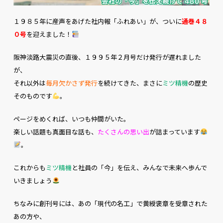
１９８５年に産声をあげた社内報「ふれあい」が、ついに
通巻４８
０号
を迎えました！
阪神淡路大震災の直後、１９９５年２月号だけ発行が遅れました
が、
それ以外は
毎月欠かさず発行
を続けてきた、まさに
ミツ精機
の歴史
そのものです
。
ページをめくれば、いつも仲間がいた。
楽しい話題も真面目な話も、
たくさんの思い出
が詰まっています
。
これからも
ミツ精機
と社員の「今」を伝え、みんなで未来へ歩んで
いきましょう
ちなみに創刊号には、あの「現代の名工」で黄綬褒章を受章された
あの方や、