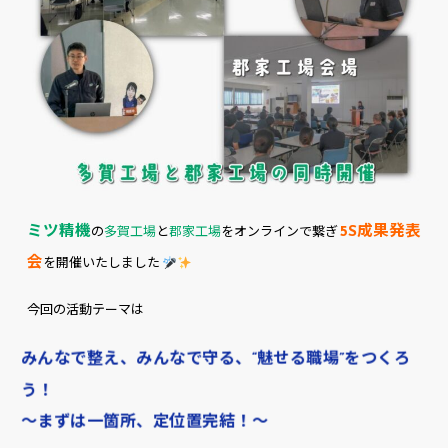
ミツ精機
5S成果発表
の
多賀工場
と
郡家工場
をオンラインで繋ぎ
会
を開催いたしました
今回の活動テーマは
みんなで整え、みんなで守る、“魅せる職場”をつくろ
う！
〜まずは一箇所、定位置完結！〜