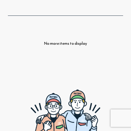
No more items to display
投
稿
の
ペ
ー
ジ
送
り