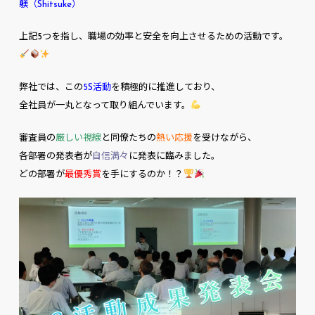
躾（Shitsuke）
上記5つを指し、職場の効率と安全を向上させるための活動です。
弊社では、この
5S活動
を積極的に推進しており、
全社員が一丸となって取り組んでいます。
審査員の
厳しい視線
と同僚たちの
熱い応援
を受けながら、
各部署の発表者が
自信満々
に発表に臨みました。
どの部署が
最優秀賞
を手にするのか！？