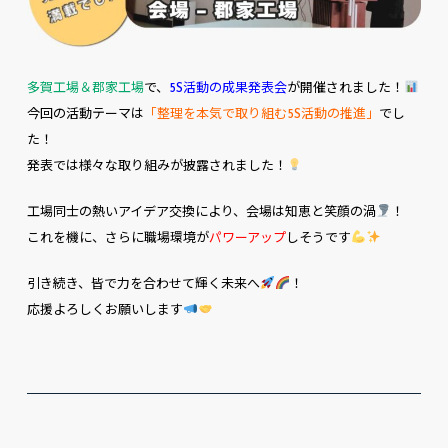
多賀工場＆郡家工場
で、
5S活動の成果発表会
が開催されました！
今回の活動テーマは
「整理を本気で取り組む5S活動の推進」
でし
た！
発表では様々な取り組みが披露されました！
工場同士の熱いアイデア交換により、会場は知恵と笑顔の渦
！
これを機に、さらに職場環境が
パワーアップ
しそうです
引き続き、皆で力を合わせて輝く未来へ
！
応援よろしくお願いします