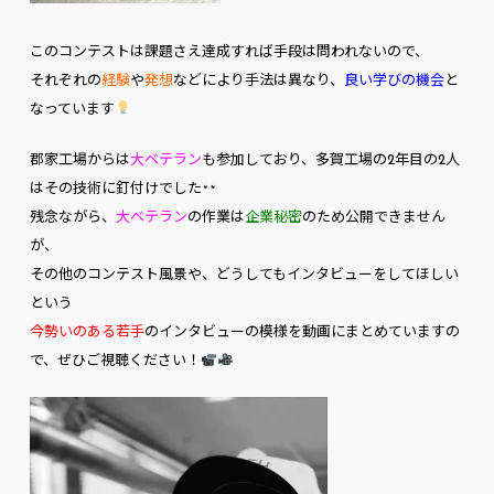
このコンテストは課題さえ達成すれば手段は問われないので、
それぞれの
経験
や
発想
などにより手法は異なり、
良い学びの機会
と
なっています
郡家工場からは
大ベテラン
も参加しており、多賀工場の2年目の2人
はその技術に釘付けでした
残念ながら、
大ベテラン
の作業は
企業秘密
のため公開できません
が、
その他のコンテスト風景や、どうしてもインタビューをしてほしい
という
今勢いのある若手
のインタビューの模様を動画にまとめていますの
で、ぜひご視聴ください！
動
画
プ