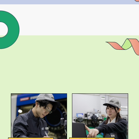
リ
ク
ル
ー
ト
コ
ン
テ
ン
ツ