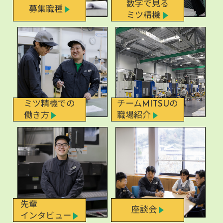
数字で見る
募集職種
ミツ精機
ミツ精機での
チームMITSUの
働き方
職場紹介
先輩
座談会
インタビュー