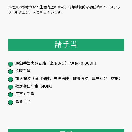
※社員の働きがいと生活向上のため、毎年継続的な初任給のベースアッ
プ（引き上げ）を実施しています。
諸手当
通勤手当実費支給（上限あり） /月額40,000円
役職手当
加入保険（雇用保険，労災保険，健康保険，厚生年金，財形）
確定拠出年金（401K）
子育て手当
家賃手当