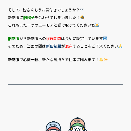
そして、皆さんもうお気付きでしょうか？
新制服
に
旧帽子
を合わせてしまいました！
これもまた一つの
ユーモア
と受け取ってくださいね
旧制服
から
新制服
への
移行期間
は長めに設定しています
そのため、当面の間は
新旧制服
が
混在
することをご了承ください
新制服
で
心機一転
、新たな気持ちで仕事に臨みます！