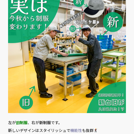
左が
旧制服
、右が
新制服
です。
新しいデザインは
スタイリッシュ
で
機能性
も抜群