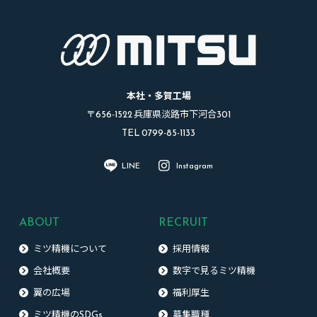
本社・多賀工場
〒656-1522 兵庫県淡路市下河合301
TEL 0799-85-1133
LINE
Instagram
ABOUT
RECRUIT
ミツ精機について
採用情報
会社概要
数字で見るミツ精機
翼の広場
福利厚生
ミツ精機のSDGs
募集職種