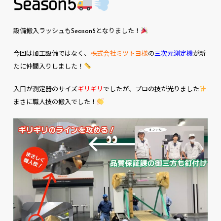
Season5
設備搬入ラッシュもSeason5となりました！
今回は加工設備ではなく、
株式会社ミツトヨ様
の
三次元測定機
が新
たに仲間入りしました！
入口が測定器のサイズ
ギリギリ
でしたが、プロの技が光りました
まさに職人技の搬入でした！