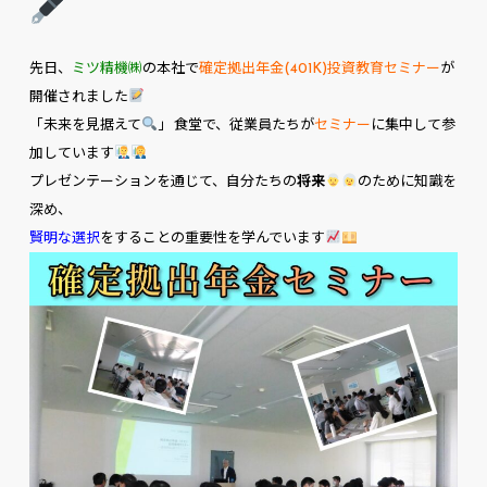
先日、
ミツ精機㈱
の本社で
確定拠出年金(401K)投資教育セミナー
が
開催されました
「
未来を見据えて
」 食堂で、従業員たちが
セミナー
に集中して参
加しています
プレゼンテーションを通じて、自分たちの
将来
のために知識を
深め、
賢明な選択
をすることの重要性を学んでいます