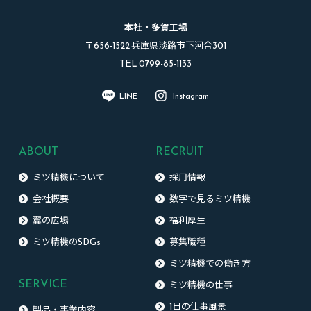
本社・多賀工場
〒656-1522 兵庫県淡路市下河合301
TEL 0799-85-1133
LINE
Instagram
ABOUT
RECRUIT
ミツ精機について
採用情報
会社概要
数字で見るミツ精機
翼の広場
福利厚生
ミツ精機のSDGs
募集職種
ミツ精機での働き方
SERVICE
ミツ精機の仕事
1日の仕事風景
製品・事業内容