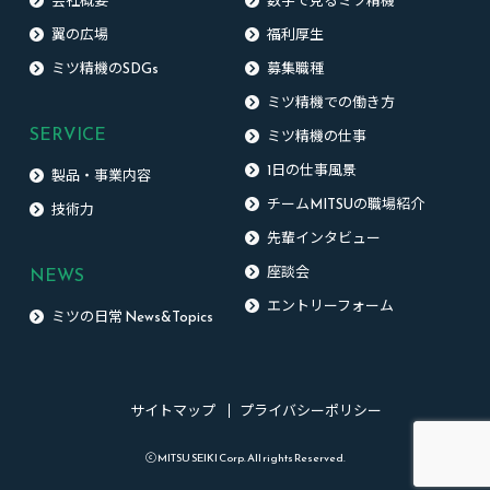
会社概要
数字で見るミツ精機
翼の広場
福利厚生
ミツ精機のSDGs
募集職種
ミツ精機での働き方
SERVICE
ミツ精機の仕事
1日の仕事風景
製品・事業内容
チームMITSUの職場紹介
技術力
先輩インタビュー
NEWS
座談会
エントリーフォーム
ミツの日常 News&Topics
サイトマップ
プライバシーポリシー
ⓒ MITSU SEIKI Corp. All rights Reserved.