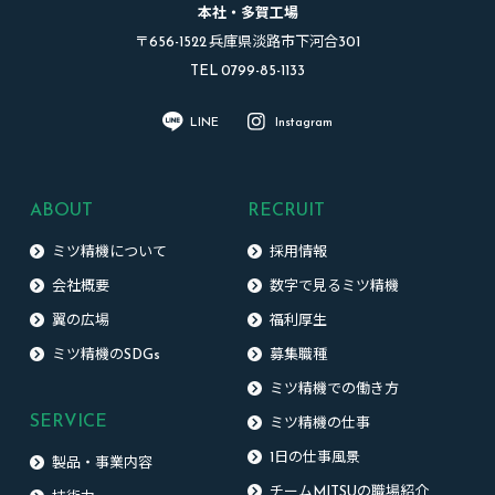
本社・多賀工場
〒656-1522 兵庫県淡路市下河合301
TEL 0799-85-1133
LINE
Instagram
ABOUT
RECRUIT
ミツ精機について
採用情報
会社概要
数字で見るミツ精機
翼の広場
福利厚生
ミツ精機のSDGs
募集職種
ミツ精機での働き方
SERVICE
ミツ精機の仕事
1日の仕事風景
製品・事業内容
チームMITSUの職場紹介