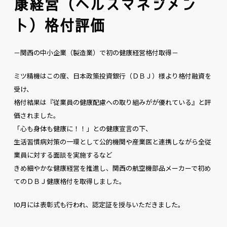
康経営（ヘルスマネジメン
ト）格付評価
－関西の中小企業（製造業）で初の健康経営格付取得－
ミツ精機はこの度、日本政策投資銀行（ＤＢＪ）様より格付融資を
受け、
格付結果は『従業員の健康配慮への取り組みがが優れている』と評
価されました。
「心も身体も健康に！！」との健康宣言の下、
生活習慣病対策の一環として公的機関や産業医と連携しながら全従
業員に対する面談を実施するなど
きめ細やかな健康経営を推進し、関西の航空機部品メーカーで初め
てのＤＢＪ健康格付を取得しました。
10月には表彰式も行われ、認定証を授与いただきました。