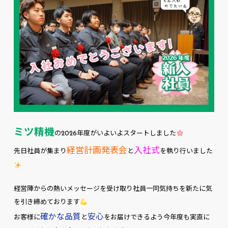
ミツ精機
の2026年度がいよいよスタートしました
経営計画発表会
入社式
先日社員が集まり
と
を執り行いました
経営陣からの熱いメッセージを受け取り社員一同気持ちを新たに気
を引き締めております
確かな品質
安心
お客様に
と
をお届けできるよう今年度も実直に